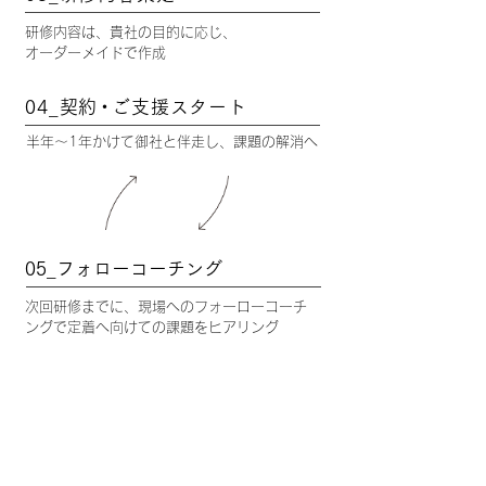
研修内容は、貴社の目的に応じ、
オーダーメイドで作成
04_契
約・
ご支援スタート
半年〜1年かけて御社と伴走し、課題の解消へ
05_フォローコーチング
次回研修までに、現場へのフォーローコーチ
ングで定着へ向けての課題をヒアリング
単発での研修もお受けしておりますが
、
「社内に根づく」事を目的に、
複数研修実施
を基本としております。