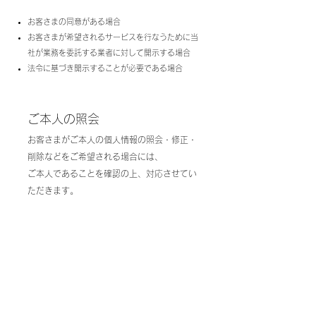
お客さまの同意がある場合
お客さまが希望されるサービスを行なうために当
社が業務を委託する業者に対して開示する場合
法令に基づき開示することが必要である場合
ご本人の照会
お客さまがご本人の個人情報の照会・修正・
削除などをご希望される場合には、
ご本人であることを確認の上、対応させてい
ただきます。
法令、規範の遵守と見直し
当社は、保有する個人情報に関して適用され
る日本の法令、その他規範を遵守するととも
に、
本ポリシーの内容を適宜見直し、その改善に